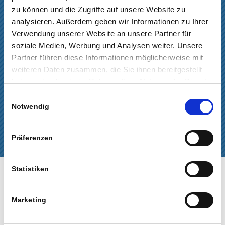
Dachentwässerung und
zu können und die Zugriffe auf unsere Website zu
Regenwassernutzung
analysieren. Außerdem geben wir Informationen zu Ihrer
Dachflächenfenster und Rollladen
Verwendung unserer Website an unsere Partner für
Fassaden und Giebelverkleidungen
soziale Medien, Werbung und Analysen weiter. Unsere
Partner führen diese Informationen möglicherweise mit
Gauben und Bauklempnerei
weiteren Daten zusammen, die Sie ihnen bereitgestellt
Reparatur und Sturmschäden
haben oder die sie im Rahmen Ihrer Nutzung der Dienste
Schornsteinverkleidung,
gesammelt haben.
Einwilligungsauswahl
Schornsteinreparatur
Notwendig
Solar und Photovoltaik
Wärmedämmung und Energieberatung
Präferenzen
Statistiken
Marketing