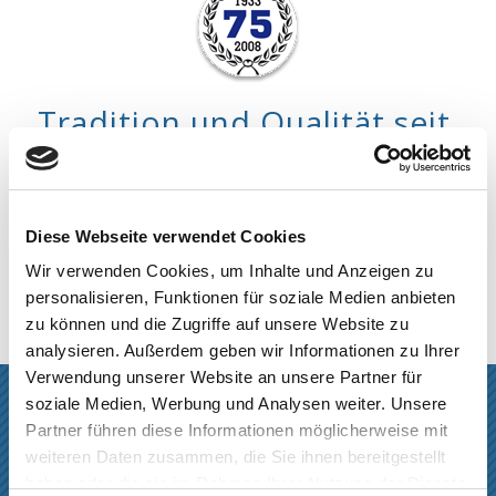
Tradition und Qualität seit
über 75 Jahren
Seit 1933 Meisterqualität und
Fachkompetenz
Diese Webseite verwendet Cookies
rund ums Dach!
Wir verwenden Cookies, um Inhalte und Anzeigen zu
personalisieren, Funktionen für soziale Medien anbieten
zu können und die Zugriffe auf unsere Website zu
analysieren. Außerdem geben wir Informationen zu Ihrer
Verwendung unserer Website an unsere Partner für
Vom Keller bis zum Dach –
soziale Medien, Werbung und Analysen weiter. Unsere
Ihr kompetenter Partner
Partner führen diese Informationen möglicherweise mit
für …
weiteren Daten zusammen, die Sie ihnen bereitgestellt
haben oder die sie im Rahmen Ihrer Nutzung der Dienste