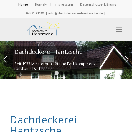
Home
Kontakt
Impressum
Datenschutzerklärung
04331 91181 | info@dachdeckerei-hantzsche.de |
Dachdeckerei Hantzsche
Seit 1933 Meisterqualität und Fachkompetenz
rund ums Dach
1
2
3
4
5
Dachdeckerei
Hantzsche