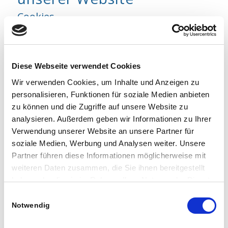
Cookies
Die Internetseiten verwenden teilweise so
genannte Cookies. Cookies richten auf
Ihrem Rechner keinen Schaden an und
Diese Webseite verwendet Cookies
enthalten keine Viren. Cookies dienen dazu,
Wir verwenden Cookies, um Inhalte und Anzeigen zu
personalisieren, Funktionen für soziale Medien anbieten
unser Angebot nutzerfreundlicher,
zu können und die Zugriffe auf unsere Website zu
effektiver und sicherer zu machen. Cookies
analysieren. Außerdem geben wir Informationen zu Ihrer
sind kleine Textdateien, die auf Ihrem
Verwendung unserer Website an unsere Partner für
Rechner abgelegt werden und die Ihr
soziale Medien, Werbung und Analysen weiter. Unsere
Browser speichert.
Partner führen diese Informationen möglicherweise mit
weiteren Daten zusammen, die Sie ihnen bereitgestellt
Die meisten der von uns verwendeten
haben oder die sie im Rahmen Ihrer Nutzung der Dienste
Cookies sind so genannte “Session-Cookies”.
gesammelt haben.
Einwilligungsauswahl
Sie werden nach Ende Ihres Besuchs
Notwendig
automatisch gelöscht. Andere Cookies